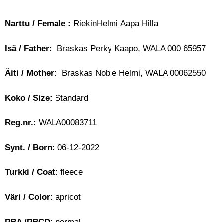
Narttu / Female :
RiekinHelmi Aapa Hilla
Isä / Father:
Braskas Perky Kaapo, WALA 000 65957
Äiti / Mother:
Braskas Noble Helmi, WALA 00062550
Koko / Size:
Standard
Reg.nr.:
WALA00083711
Synt. / Born:
06-12-2022
Turkki / Coat:
fleece
Väri / Color:
apricot
PRA /PRCD:
normal