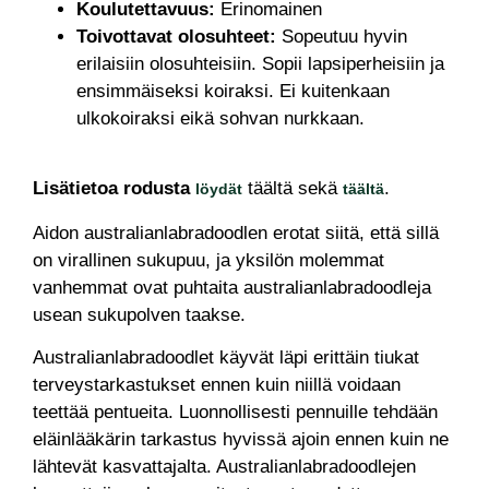
Koulutettavuus:
Erinomainen
Toivottavat olosuhteet:
Sopeutuu hyvin
erilaisiin olosuhteisiin. Sopii lapsiperheisiin ja
ensimmäiseksi koiraksi. Ei kuitenkaan
ulkokoiraksi eikä sohvan nurkkaan.
Lisätietoa rodusta
täältä sekä
.
löydät
täältä
Aidon australianlabradoodlen erotat siitä, että sillä
on virallinen sukupuu, ja yksilön molemmat
vanhemmat ovat puhtaita australianlabradoodleja
usean sukupolven taakse.
Australianlabradoodlet käyvät läpi erittäin tiukat
terveystarkastukset ennen kuin niillä voidaan
teettää pentueita. Luonnollisesti pennuille tehdään
eläinlääkärin tarkastus hyvissä ajoin ennen kuin ne
lähtevät kasvattajalta. Australianlabradoodlejen