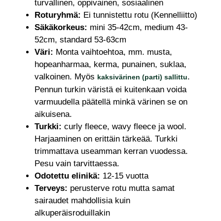
turvallinen, oppivainen, sosiaalinen
Roturyhmä:
Ei tunnistettu rotu (Kennelliitto)
Säkäkorkeus:
mini 35-42cm, medium 43-
52cm, standard 53-63cm
Väri:
Monta vaihtoehtoa, mm. musta,
hopeanharmaa, kerma, punainen, suklaa,
valkoinen. Myös
.
kaksivärinen (parti) sallittu
Pennun turkin väristä ei kuitenkaan voida
varmuudella päätellä minkä värinen se on
aikuisena.
Turkki:
curly fleece, wavy fleece ja wool.
Harjaaminen on erittäin tärkeää. Turkki
trimmattava useamman kerran vuodessa.
Pesu vain tarvittaessa.
Odotettu elinikä:
12-15 vuotta
Terveys:
perusterve rotu mutta samat
sairaudet mahdollisia kuin
alkuperäisroduillakin