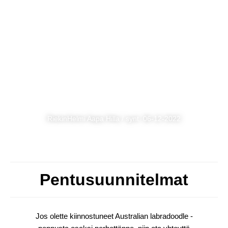
RiekinHelmi Aapa Hilla / synt. 06-12-2022
Pentusuunnitelmat
Jos olette kiinnostuneet Australian labradoodle -