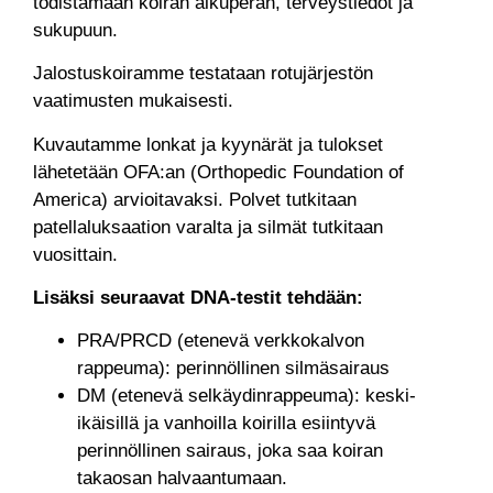
todistamaan koiran alkuperän, terveystiedot ja
sukupuun.
Jalostuskoiramme testataan rotujärjestön
vaatimusten mukaisesti.
Kuvautamme lonkat ja kyynärät ja tulokset
lähetetään OFA:an (Orthopedic Foundation of
America) arvioitavaksi. Polvet tutkitaan
patellaluksaation varalta ja silmät tutkitaan
vuosittain.
Lisäksi seuraavat DNA-testit tehdään:
PRA/PRCD (etenevä verkkokalvon
rappeuma): perinnöllinen silmäsairaus
DM (etenevä selkäydinrappeuma): keski-
ikäisillä ja vanhoilla koirilla esiintyvä
perinnöllinen sairaus, joka saa koiran
takaosan halvaantumaan.