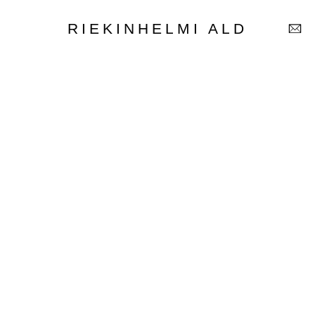
RIEKINHELMI ALD
RIEKINHELMI ALD
Australian
Labradoodle
-
kasvattaja
TUTUSTU MEIHIN