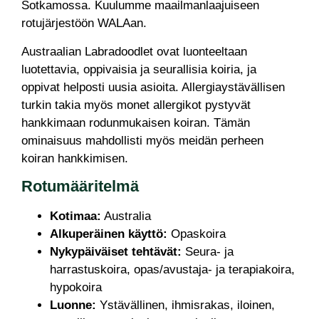
Sotkamossa. Kuulumme maailmanlaajuiseen
rotujärjestöön WALAan.
Austraalian Labradoodlet ovat luonteeltaan
luotettavia, oppivaisia ja seurallisia koiria, ja
oppivat helposti uusia asioita. Allergiaystävällisen
turkin takia myös monet allergikot pystyvät
hankkimaan rodunmukaisen koiran. Tämän
ominaisuus mahdollisti myös meidän perheen
koiran hankkimisen.
Rotumääritelmä
Kotimaa:
Australia
Alkuperäinen käyttö:
Opaskoira
Nykypäiväiset tehtävät:
Seura- ja
harrastuskoira, opas/avustaja- ja terapiakoira,
hypokoira
Luonne:
Ystävällinen, ihmisrakas, iloinen,