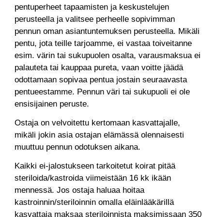
pentuperheet tapaamisten ja keskustelujen
perusteella ja valitsee perheelle sopivimman
pennun oman asiantuntemuksen perusteella. Mikäli
pentu, jota teille tarjoamme, ei vastaa toiveitanne
esim. värin tai sukupuolen osalta, varausmaksua ei
palauteta tai kauppaa pureta, vaan voitte jäädä
odottamaan sopivaa pentua jostain seuraavasta
pentueestamme. Pennun väri tai sukupuoli ei ole
ensisijainen peruste.
Ostaja on velvoitettu kertomaan kasvattajalle,
mikäli jokin asia ostajan elämässä olennaisesti
muuttuu pennun odotuksen aikana.
Kaikki ei-jalostukseen tarkoitetut koirat pitää
steriloida/kastroida viimeistään 16 kk ikään
mennessä. Jos ostaja haluaa hoitaa
kastroinnin/steriloinnin omalla eläinlääkärillä
kasvattaja maksaa steriloinnista maksimissaan 350