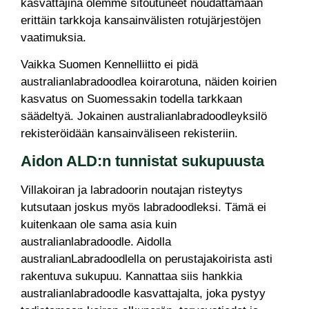
kasvattajina olemme sitoutuneet noudattamaan
erittäin tarkkoja kansainvälisten rotujärjestöjen
vaatimuksia.
Vaikka Suomen Kennelliitto ei pidä
australianlabradoodlea koirarotuna, näiden koirien
kasvatus on Suomessakin todella tarkkaan
säädeltyä. Jokainen australianlabradoodleyksilö
rekisteröidään kansainväliseen rekisteriin.
Aidon ALD:n tunnistat sukupuusta
Villakoiran ja labradoorin noutajan risteytys
kutsutaan joskus myös labradoodleksi. Tämä ei
kuitenkaan ole sama asia kuin
australianlabradoodle. Aidolla
australianLabradoodlella on perustajakoirista asti
rakentuva sukupuu. Kannattaa siis hankkia
australianlabradoodle kasvattajalta, joka pystyy