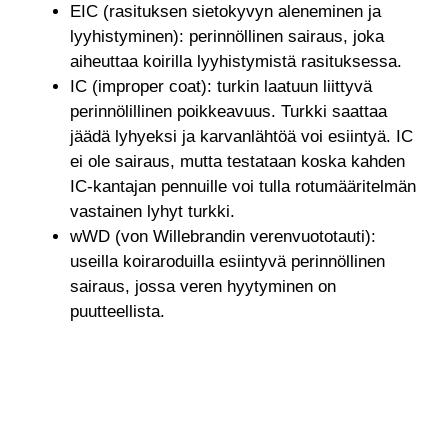
EIC (rasituksen sietokyvyn aleneminen ja
lyyhistyminen): perinnöllinen sairaus, joka
aiheuttaa koirilla lyyhistymistä rasituksessa.
IC (improper coat): turkin laatuun liittyvä
perinnölillinen poikkeavuus. Turkki saattaa
jäädä lyhyeksi ja karvanlähtöä voi esiintyä. IC
ei ole sairaus, mutta testataan koska kahden
IC-kantajan pennuille voi tulla rotumääritelmän
vastainen lyhyt turkki.
wWD (von Willebrandin verenvuototauti):
useilla koiraroduilla esiintyvä perinnöllinen
sairaus, jossa veren hyytyminen on
puutteellista.