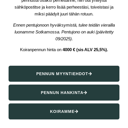
pennusta osaksi perhettänne, niin ota yhteyttä
sähköpostitse ja kerro lisää perheestäsi, toiveistasi ja
miksi päädyit juuri tähän rotuun.
Ennen pentujonoon hyväksymistä, tulee teidän vierailla
luonamme Sotkamossa. Pentujono on auki (päivitetty
09/2025).
Koiranpennun hinta on
4000 € (sis ALV 25,5%).
PENNUN MYYNTIEHDOT
PENNUN HANKINTA
KOIRAMME