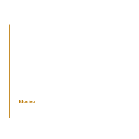
Etusivu
Meistä
Koiramme